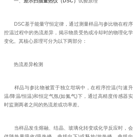
一、
差示扫描量热仪（DSC）
试验原理
DSC基于能量守恒定律，通过测量样品与参比物在程序
控温过程中的热流差异，揭示物质受热或冷却时的物理化学
变化。其核心原理可分为以下两部分：
热流差异检测
样品与参比物被置于独立坩埚中，在程序控温(匀速升
温/降温/恒温)和恒定气氛(如氮气)下，通过高精度传感器实
时监测两者之间的热流差或功率差。
当样品发生熔融、结晶、玻璃化转变或化学反应时，会
伴随热量吸收(吸热峰，曲线向下)或释放(放热峰，曲线向