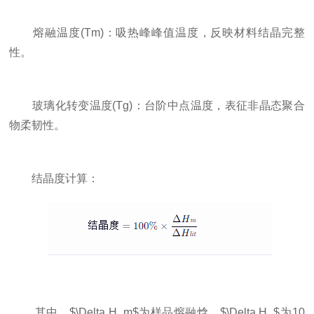
熔融温度(Tm)：吸热峰峰值温度，反映材料结晶完整
性。
玻璃化转变温度(Tg)：台阶中点温度，表征非晶态聚合
物柔韧性。
结晶度计算：
其中，$\Delta H_m$为样品熔融焓，$\Delta H_$为10