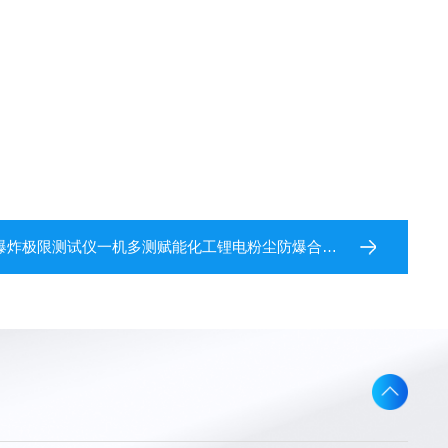
炸极限测试仪一机多测赋能化工锂电粉尘防爆合规检测