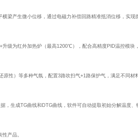
横梁产生微小位移，通过电磁力补偿回路精准抵消位移，实现微克
anck+升级为红外加热炉（最高1200℃），配合高精度PID温控模块
还原性）等多种气氛，配置3路吹扫气+1路保护气，满足不同
三维数据，生成TG曲线和DTG曲线，软件可自动提取初始分解温
表性产品。