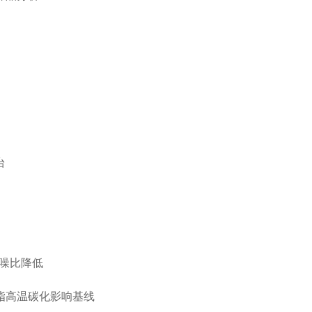
震台
信噪比降低
脂高温碳化影响基线