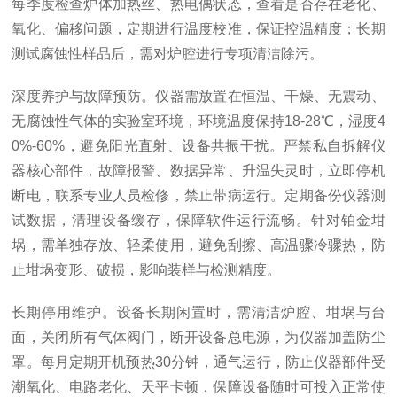
每季度检查炉体加热丝、热电偶状态，查看是否存在老化、
氧化、偏移问题，定期进行温度校准，保证控温精度；长期
测试腐蚀性样品后，需对炉腔进行专项清洁除污。
深度养护与故障预防。仪器需放置在恒温、干燥、无震动、
无腐蚀性气体的实验室环境，环境温度保持18-28℃，湿度4
0%-60%，避免阳光直射、设备共振干扰。严禁私自拆解仪
器核心部件，故障报警、数据异常、升温失灵时，立即停机
断电，联系专业人员检修，禁止带病运行。定期备份仪器测
试数据，清理设备缓存，保障软件运行流畅。针对铂金坩
埚，需单独存放、轻柔使用，避免刮擦、高温骤冷骤热，防
止坩埚变形、破损，影响装样与检测精度。
长期停用维护。设备长期闲置时，需清洁炉腔、坩埚与台
面，关闭所有气体阀门，断开设备总电源，为仪器加盖防尘
罩。每月定期开机预热30分钟，通气运行，防止仪器部件受
潮氧化、电路老化、天平卡顿，保障设备随时可投入正常使