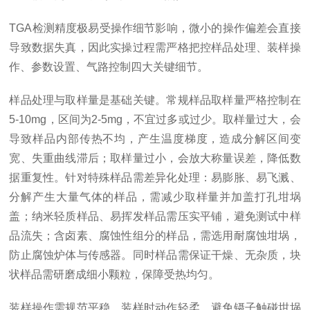
TGA检测精度极易受操作细节影响，微小的操作偏差会直接
导致数据失真，因此实操过程需严格把控样品处理、装样操
作、参数设置、气路控制四大关键细节。
样品处理与取样量是基础关键。常规样品取样量严格控制在
5-10mg，区间为2-5mg，不宜过多或过少。取样量过大，会
导致样品内部传热不均，产生温度梯度，造成分解区间变
宽、失重曲线滞后；取样量过小，会放大称量误差，降低数
据重复性。针对特殊样品需差异化处理：易膨胀、易飞溅、
分解产生大量气体的样品，需减少取样量并加盖打孔坩埚
盖；纳米轻质样品、易挥发样品需压实平铺，避免测试中样
品流失；含卤素、腐蚀性组分的样品，需选用耐腐蚀坩埚，
防止腐蚀炉体与传感器。同时样品需保证干燥、无杂质，块
状样品需研磨成细小颗粒，保障受热均匀。
装样操作需规范平稳。装样时动作轻柔，避免镊子触碰坩埚