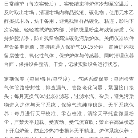
日常维护（每次实验后）。实验结束待炉体冷却至室温后，
及时取出坩埚，清理坩埚内样品残渣、碳化物，使用无水乙
醇擦拭坩埚，烘干备用，避免残留样品碳化、粘连，影响下
次实验。轻轻擦拭炉腔内部，清除微量粉尘与残留杂质，保
持炉腔洁净，防止残留物高温碳化污染炉体。关闭仪器软件
与设备电源前，需持续通入保护气10-15分钟，置换炉内残
留腐蚀性、氧化性气体，保护炉体与传感器。同时清理仪器
台面，保持设备整洁、干燥，记录实验设备运行状态。
定期保养（每周/每月/每季度）。气路系统保养：每周检查
气体管路密封性，排查漏气、管路老化问题，紧固接口接
头；每月更换气体过滤器滤芯，过滤水汽、杂质，避免污染
物进入炉体与天平系统，保障气流纯净稳定。天平系统保
养：每月进行天平校准、零点校准，清除天平托盘微量粉
尘，严禁天平超载、受震动、受气流直吹；禁止在高温状态
下开启炉盖，防止冷热冲击损坏天平精度。炉体系统保养：