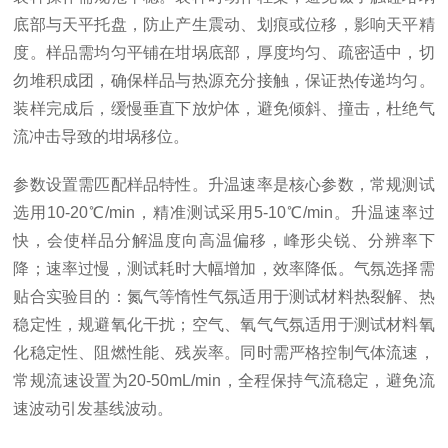
底部与天平托盘，防止产生震动、划痕或位移，影响天平精
度。样品需均匀平铺在坩埚底部，厚度均匀、疏密适中，切
勿堆积成团，确保样品与热源充分接触，保证热传递均匀。
装样完成后，缓慢垂直下放炉体，避免倾斜、撞击，杜绝气
流冲击导致的坩埚移位。
参数设置需匹配样品特性。升温速率是核心参数，常规测试
选用10-20℃/min，精准测试采用5-10℃/min。升温速率过
快，会使样品分解温度向高温偏移，峰形尖锐、分辨率下
降；速率过慢，测试耗时大幅增加，效率降低。气氛选择需
贴合实验目的：氮气等惰性气氛适用于测试材料热裂解、热
稳定性，规避氧化干扰；空气、氧气气氛适用于测试材料氧
化稳定性、阻燃性能、残炭率。同时需严格控制气体流速，
常规流速设置为20-50mL/min，全程保持气流稳定，避免流
速波动引发基线波动。