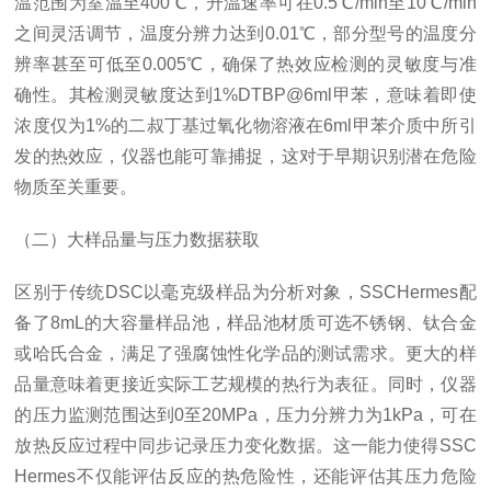
温范围为室温至400℃，升温速率可在0.5℃/min至10℃/min
之间灵活调节，温度分辨力达到0.01℃，部分型号的温度分
辨率甚至可低至0.005℃，确保了热效应检测的灵敏度与准
确性。其检测灵敏度达到1%DTBP@6ml甲苯，意味着即使
浓度仅为1%的二叔丁基过氧化物溶液在6ml甲苯介质中所引
发的热效应，仪器也能可靠捕捉，这对于早期识别潜在危险
物质至关重要。
（二）大样品量与压力数据获取
区别于传统DSC以毫克级样品为分析对象，SSCHermes配
备了8mL的大容量样品池，样品池材质可选不锈钢、钛合金
或哈氏合金，满足了强腐蚀性化学品的测试需求。更大的样
品量意味着更接近实际工艺规模的热行为表征。同时，仪器
的压力监测范围达到0至20MPa，压力分辨力为1kPa，可在
放热反应过程中同步记录压力变化数据。这一能力使得SSC
Hermes不仅能评估反应的热危险性，还能评估其压力危险