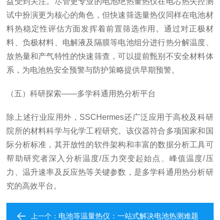
益受到关注。尽管更专业的电池绝热量热仪在电芯热失控测
试中扮演更为核心的角色，但快速筛选量热仪同样在电池材
料热稳定性评估方面发挥着前置筛选作用。通过对正极材
料、负极材料、电解液及隔膜等电池组分进行热分解温度、
放热量和产气特性的快速筛查，可以提前甄别不安全材料体
系，为电池热安全预警与防护策略提供早期预警。
（五）科研探索——多学科通用热分析平台
除上述行业应用外，SSCHermes还广泛应用于高校及科研
院所的材料科学与化学工程研究。该仪器符合多项国家和国
际分析标准，其开放性的软件架构和丰富的数据分析工具可
帮助研究者深入分析温度/压力突变起始点、峰值温度/压
力、温升速率及反应热等关键参数，是多学科通用热分析研
究的高效平台。
电池等温量热仪：一站式解决电池热测难题
上一个：