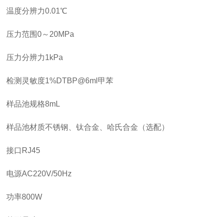
温度分辨力
0.01℃
压力范围
0～20MPa
压力分辨力
1kPa
检测灵敏度
1%DTBP@6ml甲苯
样品池规格
8mL
样品池材质
不锈钢、钛合金、哈氏合金（选配）
接口
RJ45
电源
AC220V/50Hz
功率
800W