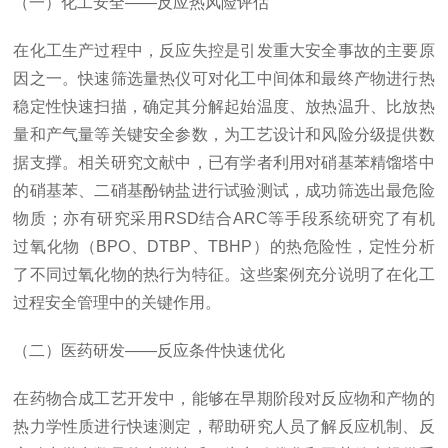
（一）化工安全——反应热风险评估
在化工生产过程中，反应失控是引发重大安全事故的主要原
因之一。快速筛选量热仪可对化工中间体和最终产物进行热
稳定性快速扫描，确定其分解起始温度、放热温升、比放热
量和产气量等关键安全参数，为工艺设计和风险分级提供数
据支撑。相关研究文献中，已有学者利用对硝基苯精馏塔中
的硝基苯、二硝基酚钠盐进行试验测试，成功筛选出最危险
物质；亦有研究采用RSD结合ARC等手段系统研究了有机
过氧化物（BPO、DTBP、TBHP）的热危险性，定性分析
了不同过氧化物的热行为特征。这些案例充分说明了在化工
过程安全管理中的关键作用。
（二）医药研发——反应条件快速优化
在药物合成工艺开发中，能够在早期阶段对反应物和产物的
热力学性质进行快速测定，帮助研究人员了解反应机制、反