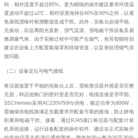
间，相对湿度不超过85%。更为精细的操作建议要求环境温
度波动不超过±2℃，相对湿度保持在40%至60%之间，以避
免基线漂移对检测数据造成干扰。此外，实验台必须平稳、
无振动，应远离阳光直射、强气流源、强电磁干扰设备及易
燃易爆气体。由于实验过程中可能产生烟气，焦耳智能特别
建议在设备上方配置集烟罩和排烟管道，以妥善处理烟气排
放问题。
（二）设备定位与电气接线
将仪器放置于平稳的实验台上后，需检查仪器外观是否完整
无损，样品池舱门的密封垫是否完好，电缆连接是否牢固。
SSCHermes采用AC220V/50Hz供电，额定功率为800W，
需确保供电线路满足负载要求并配备可靠的接地，防止静电
积累和电磁干扰。接着，通过RJ45接口将仪器与配套计算
机系统连接，运行设备配套的操作软件。建议在正式实验开
始前对仪器主机进行通电预热，预热时间一般为20至30分